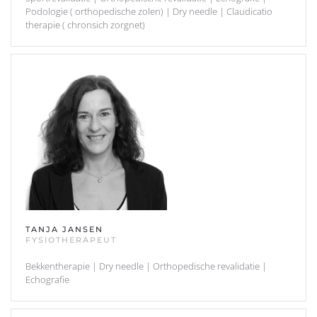
Podologie ( orthopedische zolen) | Dry needle | Claudicatio
therapie ( chronsich zorgnet)
TANJA JANSEN
FYSIOTHERAPEUT
Bekkentherapie | Dry needle | Orthopedische revalidatie |
Echografie