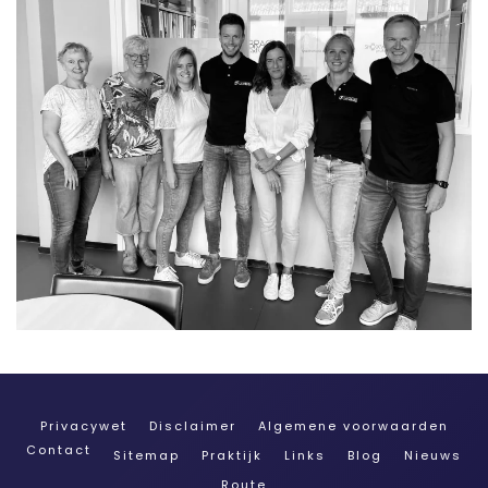
Privacywet
Disclaimer
Algemene voorwaarden
Contact
Sitemap
Praktijk
Links
Blog
Nieuws
Route